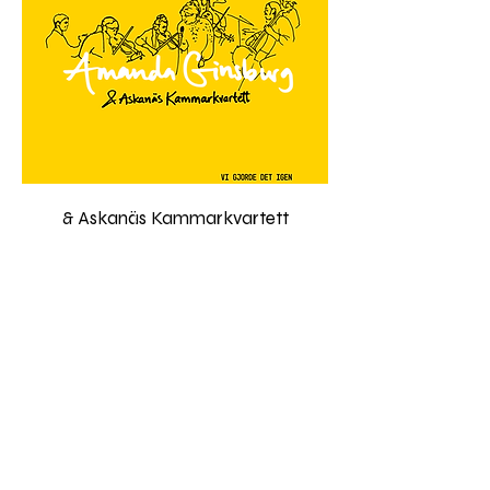
& Askanäs Kammarkvartett
Kontakt
Management
Booking
MTA Produktion:
Kulturaktiebolaget:
Björn Wallgren
Malin Kairis
bjorn(@)kulturaktiebolag
malin(@)mtaprod.se
et.se